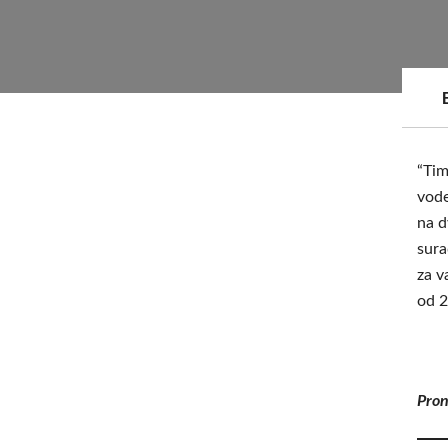
“Tim
vode
na d
sura
za v
od 2
Pron