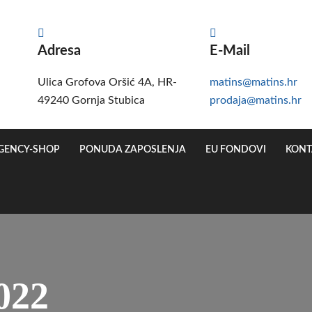
Adresa
E-Mail
Ulica Grofova Oršić 4A, HR-
matins@matins.hr
49240 Gornja Stubica
prodaja@matins.hr
GENCY-SHOP
PONUDA ZAPOSLENJA
EU FONDOVI
KONT
022