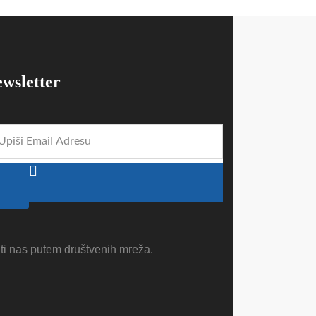
wsletter
ti nas putem društvenih mreža.