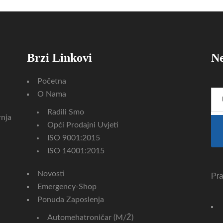
Brzi Linkovi
Ne
Početna
O Nama
Radili Smo
rnja
Opći Prodajni Uvjeti
ISO 9001:2015
ISO 14001:2015
Novosti
Pra
Emergency-Shop
Ponuda Zaposlenja
Automehatroničar (m/ž)