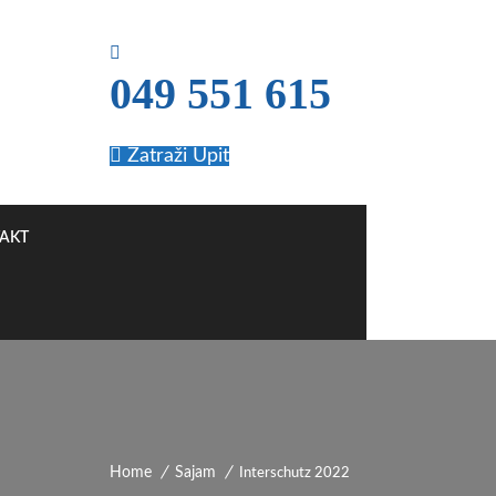
049 551 615
Zatraži Upit
AKT
Home
Sajam
Interschutz 2022