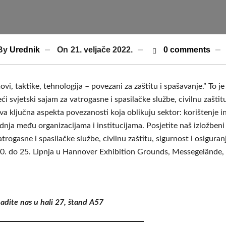
By
Urednik
On
21. veljače 2022.
0 comments
ovi, taktike, tehnologija – povezani za zaštitu i spašavanje.” T
ći svjetski sajam za vatrogasne i spasilačke službe, civilnu zaštit
va ključna aspekta povezanosti koja oblikuju sektor: korištenje in
dnja među organizacijama i institucijama. Posjetite naš izložben
atrogasne i spasilačke službe, civilnu zaštitu, sigurnost i osi
0. do 25. Lipnja u Hannover Exhibition Grounds, Messegelände
ađite nas u hali 27, štand A57