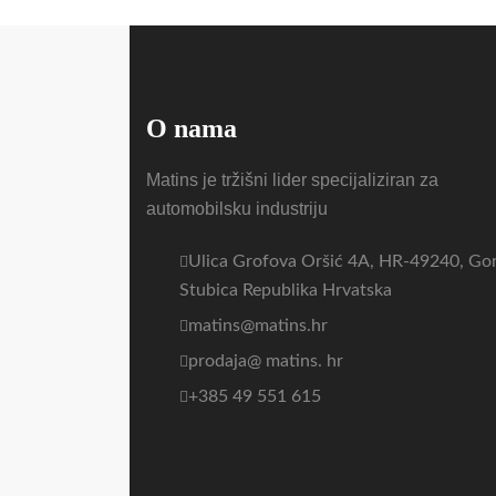
O nama
Matins je tržišni lider specijaliziran za
automobilsku industriju
Ulica Grofova Oršić 4A, HR-49240, Go
Stubica Republika Hrvatska
matins@matins.hr
prodaja@ matins. hr
+385 49 551 615