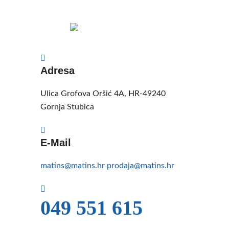
Adresa
Ulica Grofova Oršić 4A, HR-49240
Gornja Stubica
E-Mail
matins@matins.hr
prodaja@matins.hr
049 551 615