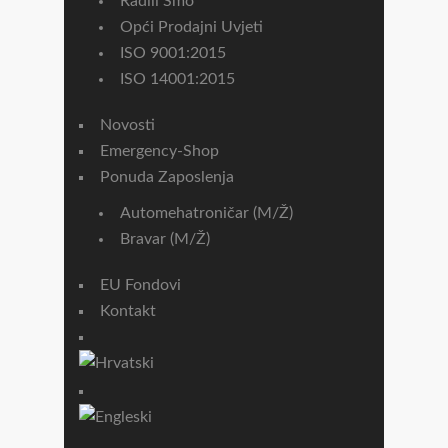
Radili Smo
Opći Prodajni Uvjeti
ISO 9001:2015
ISO 14001:2015
Novosti
Emergency-Shop
Ponuda Zaposlenja
Automehatroničar (m/ž)
Bravar (m/ž)
EU Fondovi
Kontakt