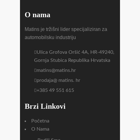
O nama
Matins je tržišni lider specijaliziran za
automobilsku industriju
Ulica Grofova Oršić 4A, HR-49240,
Gornja Stubica Republika Hrvatska
matins@matins.hr
prodaja@ matins. hr
+385 49 551 615
Brzi Linkovi
Početna
O Nama