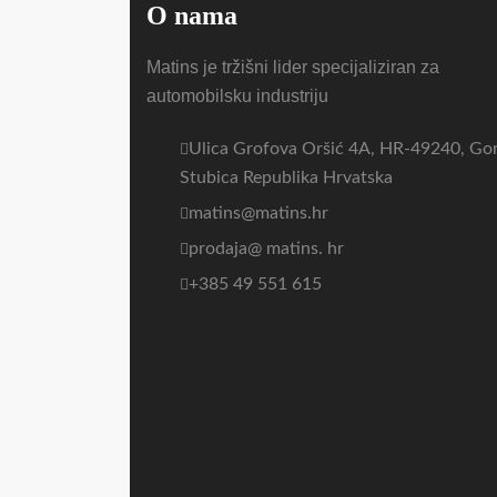
O nama
Matins je tržišni lider specijaliziran za
automobilsku industriju
Ulica Grofova Oršić 4A, HR-49240, Go
Stubica Republika Hrvatska
matins@matins.hr
prodaja@ matins. hr
+385 49 551 615