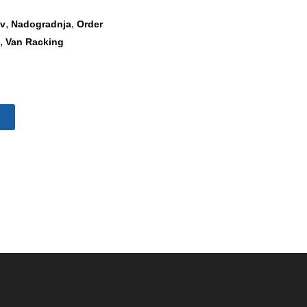
,
,
av
Nadogradnja
Order
,
Van Racking