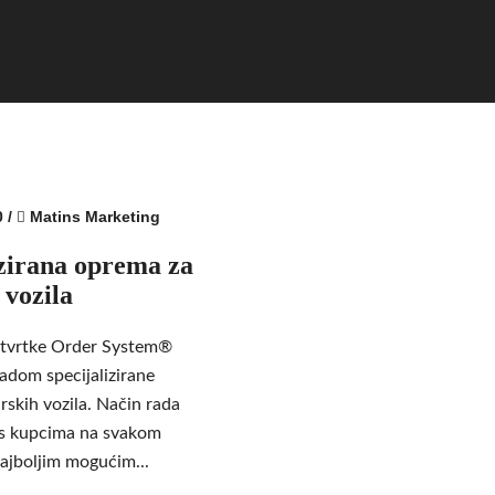
0
/
Matins Marketing
zirana oprema za
 vozila
e tvrtke Order System®
radom specijalizirane
skih vozila. Način rada
 s kupcima na svakom
ajboljim mogućim...