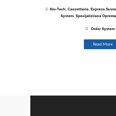
,
,
Alu-Tech
Cassettierie
Express Sust
,
System
Specijalizirana Oprema
Order System
Read More