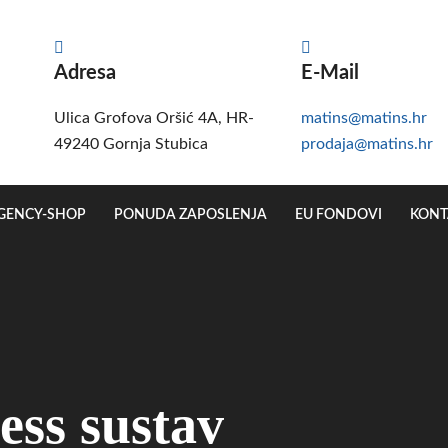
Adresa
E-Mail
Ulica Grofova Oršić 4A, HR-
matins@matins.hr
49240 Gornja Stubica
prodaja@matins.hr
GENCY-SHOP
PONUDA ZAPOSLENJA
EU FONDOVI
KONT
ess sustav