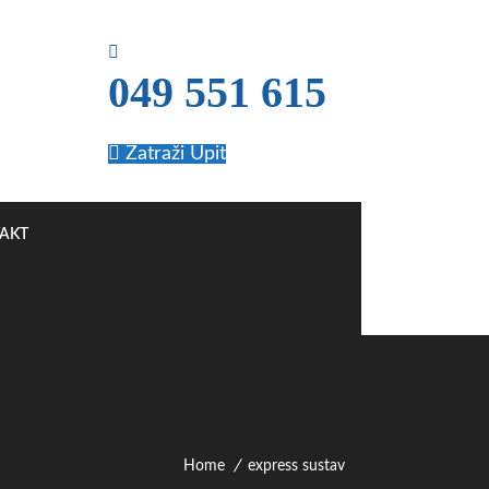
049 551 615
Zatraži Upit
AKT
Home
express sustav