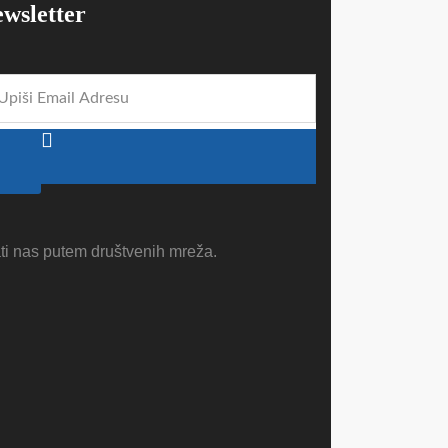
wsletter
ti nas putem društvenih mreža.