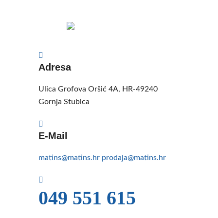
Adresa
Ulica Grofova Oršić 4A, HR-49240
Gornja Stubica
E-Mail
matins@matins.hr
prodaja@matins.hr
049 551 615