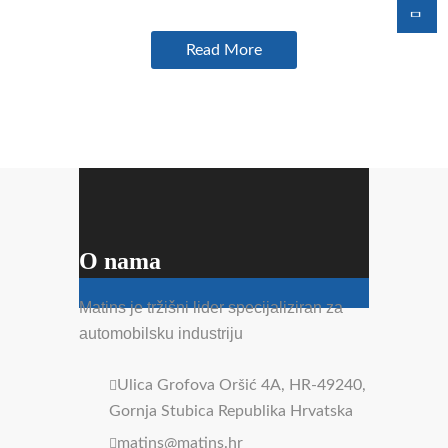
Read More
O nama
Matins je tržišni lider specijaliziran za
automobilsku industriju
Ulica Grofova Oršić 4A, HR-49240,
Gornja Stubica Republika Hrvatska
matins@matins.hr