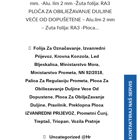
mm. -Alu. lim 2 mm -Žuta folija: RA3
PLOČA ZA OBILJEŽAVANJE DULJINE
VEĆE OD DOPUŠETENE – Alu.lim 2 mm
– Zuta folija: RA3 -Ploca...
,
Folija Za Označavanje
Izvanredni
,
,
Prijevoz
Krovna Konzola
Led
,
,
Bljeskalica
Ministarstvo Mora
,
,
Ministarstvo Prometa
NN 92/2018
,
Palica Za Regulaciju Prometa
Ploca Za
KONTAKTIRAJ NAŠ SERVIS
Obiliezavanje Duljine Vece Od
,
Dopustene
Ploca Za ObiljeZavanje
,
,
Duljine
Pravilnik
Preklopna Ploca
,
,
IZVANREDNI PRIJEVOZ
Prometni Čunj
,
,
Treptač
Triopan
Vozila Pratnje
Uncategorized @hr