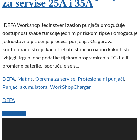
za servise 25A i 35A
DEFA Workshop Jedinstveni zaslon punjača omogućuje
dostupnost svake funkcije jednim pritiskom tipke i omogućuje
jednostavno praćenje procesa punjenja. Osigurava
kontinuiranu struju kada trebate stabilan napon kako biste
izbjegli izgubljene podatke tijekom programiranja ECU-a ili
promjene baterije. Isporučuje se s...
DEFA
,
Matins
,
Oprema za servise
,
Profesionalni punjači
,
Punjači akumulatora
,
WorkShopCharger
DEFA
Read More