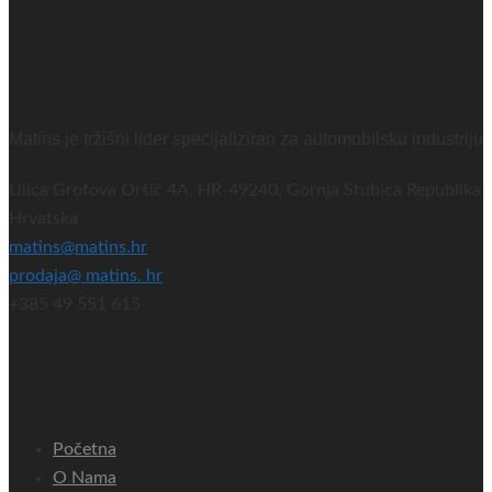
O nama
Matins je tržišni lider specijaliziran za automobilsku industriju
Ulica Grofova Oršić 4A, HR-49240, Gornja Stubica Republika
Hrvatska
matins@matins.hr
prodaja@ matins. hr
+385 49 551 615
Brzi Linkovi
Početna
O Nama