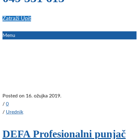
Zatraži Upit
Menu
Oznaka:
Punjači
akumulatora
Home
Punjači akumulatora
Posted on 16. ožujka 2019.
/
0
/
Urednik
DEFA Profesionalni punjač