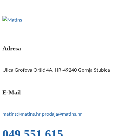
Adresa
Ulica Grofova Oršić 4A, HR-49240 Gornja Stubica
E-Mail
matins@matins.hr
prodaja@matins.hr
049 551 615