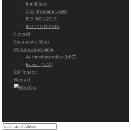
Radili Smo
Opći Prodajni Uvjeti
ISO 9001:2015
ISO 14001:2015
Novosti
Emergency-Shop
Ponuda Zaposlenja
Automehatroničar (m/ž)
Bravar (m/ž)
EU Fondovi
Kontakt
Newsletter