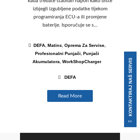
kada trebate stabilan napon kako biste
izbjegli izgubljene podatke tijekom
programiranja ECU-a ili promjene
baterije. Isporučuje se s...
,
,
,
DEFA
Matins
Oprema Za Servise
,
Profesionalni Punjači
Punjači
KONTAKTIRAJ NAŠ SERVIS
,
Akumulatora
WorkShopCharger
DEFA
Read More