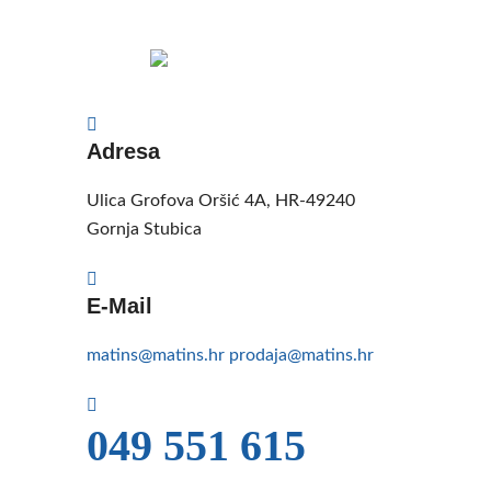
Adresa
Ulica Grofova Oršić 4A, HR-49240
Gornja Stubica
E-Mail
matins@matins.hr
prodaja@matins.hr
049 551 615