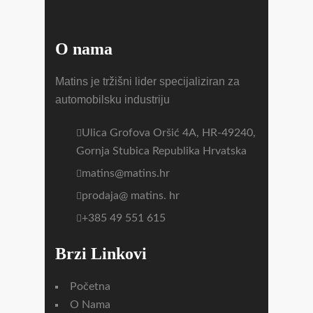
O nama
Matins je tržišni lider specijaliziran za
automobilsku industriju
Ulica Grofova Oršić 4A, HR-49240,
Gornja Stubica Republika Hrvatska
matins@matins.hr
prodaja@ matins. hr
+385 49 551 615
Brzi Linkovi
Početna
O Nama