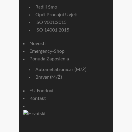
Radili Smo
Opći Prodajni Uvjeti
ISO 9001:2015
ISO 14001:2015
Novosti
Emergency-Shop
Ponuda Zaposlenja
Automehatroničar (m/ž)
Bravar (m/ž)
EU Fondovi
Kontakt